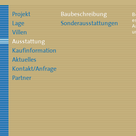
B
e
A
u