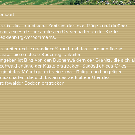
tandort
inz ist das touristische Zentrum der Insel Rügen und darüber
inaus eines der bekanntesten Ostseebäder an der Küste
ecklenburg-Vorpommerns.
in breiter und feinsandiger Strand und das klare und flache
asser bieten ideale Bademöglichkeiten.
mgeben ist Binz von den Buchenwäldern der Granitz, die sich a
ochwald entlang der Küste erstrecken. Südöstlich des Ortes
eginnt das Mönchgut mit seinen weitläufigen und hügeligen
andschaften, die sich bis an das zerklüftete Ufer des
reifswalder Bodden erstrecken.
as Zentrum von Binz ist die Hauptstraße, die als
ußgängerpassage mitten durch den Ort bis zur Seebrücke führt.
ier befinden sich Geschäfte und Restaurants die zum Shoppen
nd Verweilen einladen.
wölf 4-Sterne Hotels und zwei 5-Sterne Hotels prägen, neben
leinen Pensionen in mondänen Villen sowie zahlreichen
erienwohnungen, die dem Bäderstil angepasst wurden, das