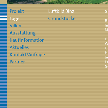
S
B
h
M
E
W
U
H
b
L
G
D
F
H
u
Z
k
F